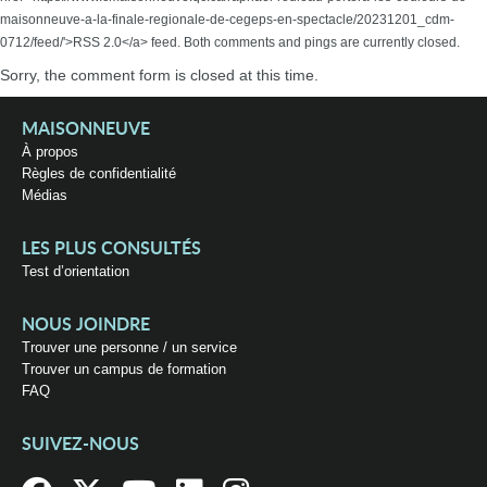
maisonneuve-a-la-finale-regionale-de-cegeps-en-spectacle/20231201_cdm-
0712/feed/'>RSS 2.0</a> feed. Both comments and pings are currently closed.
Sorry, the comment form is closed at this time.
MAISONNEUVE
À propos
Règles de confidentialité
Médias
LES PLUS CONSULTÉS
Test d’orientation
NOUS JOINDRE
Trouver une personne / un service
Trouver un campus de formation
FAQ
SUIVEZ-NOUS