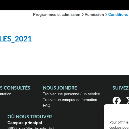
Programmes et admission
Admission
Conditions
LES_2021
US CONSULTÉS
NOUS JOINDRE
SUIVE
entation
Trouver une personne / un service
Trouver un campus de formation
FAQ
OÙ NOUS TROUVER
Campus principal
Pour offrir 
cookies pour
3800, rue Sherbrooke Est