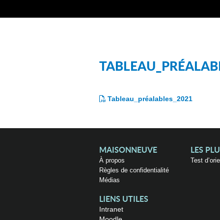
TABLEAU_PRÉALAB
Tableau_préalables_2021
MAISONNEUVE
LES PL
À propos
Test d’ori
Règles de confidentialité
Médias
LIENS UTILES
Intranet
Moodle