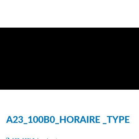
A23_100B0_HORAIRE _TYPE