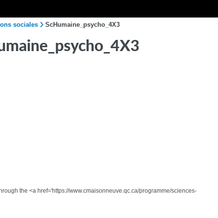
ions sociales
ScHumaine_psycho_4X3
umaine_psycho_4X3
ry through the <a href='https://www.cmaisonneuve.qc.ca/programme/sciences-