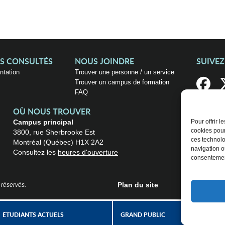
US CONSULTÉS
NOUS JOINDRE
SUIVE
entation
Trouver une personne / un service
Trouver un campus de formation
FAQ
OÙ NOUS TROUVER
Campus principal
Pour offrir 
cookies pour
3800, rue Sherbrooke Est
ces technolo
Montréal (Québec) H1X 2A2
navigation ou
Consultez les
heures d'ouverture
consentement
Plan du site
 réservés.
ÉTUDIANTS ACTUELS
GRAND PUBLIC