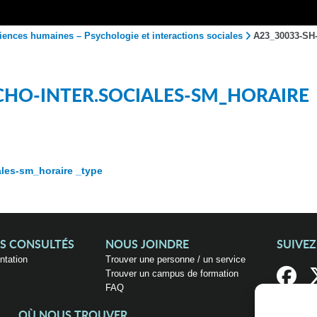
iences humaines – Psychologie et interactions sociales
A23_30033-SH-
CHO-INTER.SOCIALES-SM_HORAIRE
les-sm_horaire _type
US CONSULTÉS
NOUS JOINDRE
SUIVE
entation
Trouver une personne / un service
Trouver un campus de formation
FAQ
OÙ NOUS TROUVER