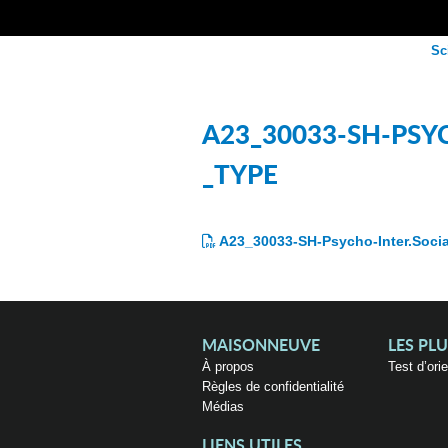
Sc
A23_30033-SH-PSY
_TYPE
A23_30033-SH-Psycho-Inter.Socia
MAISONNEUVE
LES PL
À propos
Test d’ori
Règles de confidentialité
Médias
LIENS UTILES