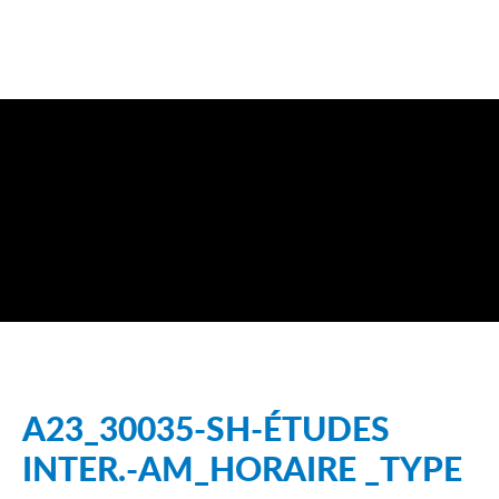
A23_30035-SH-ÉTUDES
INTER.-AM_HORAIRE _TYPE