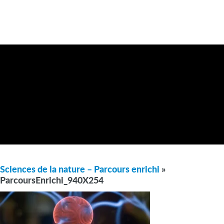
Sciences de la nature – Parcours enrichi
»
ParcoursEnrichi_940X254