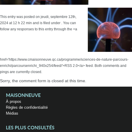
This entry was posted on jeudi, septembre 12th,
2024 at 12 h 22 min and is filed under . You can
follow any responses to this entry through the <a
href='https://www.cmaisonneuve.qc.ca/programme/sciences-de-nature-parcours-
enrichi/parcoursenrichi_940x254/feed/'>RSS 2.0</a> feed. Both comments and
pings are currently closed.
Sorry, the comment form is closed at this time.
MAISONNEUVE
À propos
Règles de confidentialité
Médias
LES PLUS CONSULTÉS