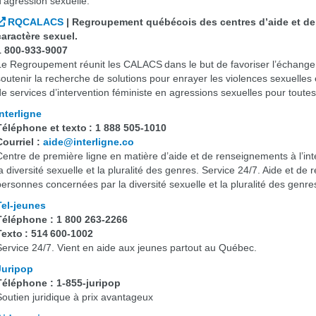
d’agression sexuelle.
RQCALACS
| Regroupement québécois des centres d’aide et de 
caractère sexuel.
1 800-933-9007
Le Regroupement réunit les CALACS dans le but de favoriser l’échange
soutenir la recherche de solutions pour enrayer les violences sexuelles
de services d’intervention féministe en agressions sexuelles pour tout
Interligne
Téléphone et texto : 1 888 505-1010
Courriel :
aide@interligne.co
Centre de première ligne en matière d’aide et de renseignements à l’i
la diversité sexuelle et la pluralité des genres. Service 24/7. Aide et de
personnes concernées par la diversité sexuelle et la pluralité des genre
Tel-jeunes
Téléphone : 1 800 263-2266
Texto : 514 600-1002
Service 24/7. Vient en aide aux jeunes partout au Québec.
Juripop
Téléphone : 1-855-juripop
Soutien juridique à prix avantageux