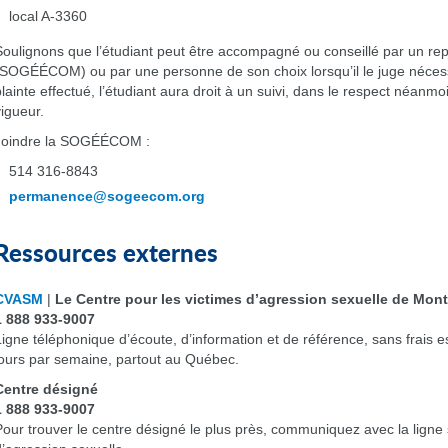
local A-3360
Soulignons que l’étudiant peut être accompagné ou conseillé par un rep
(SOGÉÉCOM) ou par une personne de son choix lorsqu’il le juge nécessa
plainte effectué, l’étudiant aura droit à un suivi, dans le respect néanmo
vigueur.
Joindre la SOGÉÉCOM :
514 316-8843
permanence@sogeecom.org
Ressources externes
CVASM
|
Le Centre pour les victimes d’agression sexuelle de Mont
1 888 933-9007
Ligne téléphonique d’écoute, d’information et de référence, sans frais e
jours par semaine, partout au Québec.
Centre désigné
1 888 933-9007
Pour trouver le centre désigné le plus près, communiquez avec la ligne s