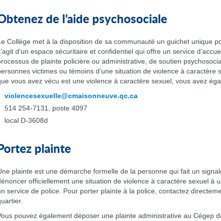
Obtenez de l’aide psychosociale
Le Collège met à la disposition de sa communauté un guichet unique pou
s’agit d’un espace sécuritaire et confidentiel qui offre un service d’accue
processus de plainte policière ou administrative, de soutien psychoso
personnes victimes ou témoins d’une situation de violence à caractère 
que vous avez vécu est une violence à caractère sexuel, vous avez égal
violencesexuelle@cmaisonneuve.qc.ca
514 254-7131, poste 4097
local D-3608d
Portez plainte
Une plainte est une démarche formelle de la personne qui fait un sign
dénoncer officiellement une situation de violence à caractère sexuel à
un service de police. Pour porter plainte à la police, contactez directem
uartier.
Vous pouvez également déposer une plainte administrative au Cégep dan