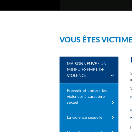
VOUS ÊTES VICTIM
MAISONNEUVE : UN
MILIEU EXEMPT DE
VIOLENCE
Prévenir et contrer les
violences à caractère
sexuel
La violence sexuelle