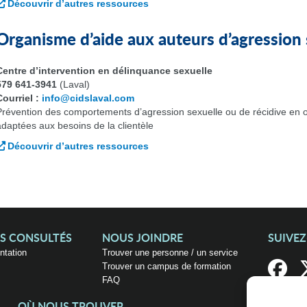
Découvrir d’autres ressources
Organisme d’aide aux auteurs d’agression 
Centre d’intervention en délinquance sexuelle
579 641-3941
(Laval)
Courriel :
info@cidslaval.com
Prévention des comportements d’agression sexuelle ou de récidive en o
adaptées aux besoins de la clientèle
Découvrir d’autres ressources
US CONSULTÉS
NOUS JOINDRE
SUIVE
entation
Trouver une personne / un service
Trouver un campus de formation
FAQ