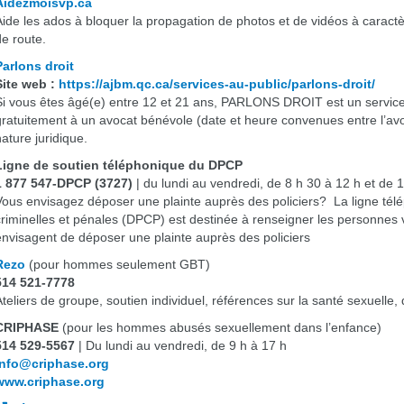
Aidezmoisvp.ca
Aide les ados à bloquer la propagation de photos et de vidéos à carac
de route.
Parlons droit
Site web :
https://ajbm.qc.ca/services-au-public/parlons-droit/
Si vous êtes âgé(e) entre 12 et 21 ans, PARLONS DROIT est un service
gratuitement à un avocat bénévole (date et heure convenues entre l’avo
nature juridique.
Ligne de soutien téléphonique du DPCP
1 877 547-DPCP (3727)
| du lundi au vendredi, de 8 h 30 à 12 h et de 
Vous envisagez déposer une plainte auprès des policiers? La ligne tél
criminelles et pénales (DPCP) est destinée à renseigner les personnes v
envisagent de déposer une plainte auprès des policiers
Rezo
(pour hommes seulement GBT)
514 521-7778
Ateliers de groupe, soutien individuel, références sur la santé sexuelle,
CRIPHASE
(pour les hommes abusés sexuellement dans l’enfance)
514 529-5567
| Du lundi au vendredi, de 9 h à 17 h
Info@criphase.org
www.criphase.org