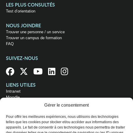
LES PLUS CONSULTÉS
Test d’orientation
NOUS JOINDRE
Trouver une personne / un service
Trouver un campus de formation
FAQ
SUIVEZ-NOUS
LIENS UTILES
Intranet
Moodle
Bibliothèque
Gérer le consentement
Omnivox
Pour offrir les meilleures expériences, nous utilisons des technologies
telles que les cookies pour stocker et/ou accéder aux informations des
OÙ NOUS TROUVER
appareils. Le fait de consentir à ces technologies nous permettra de traiter
Campus principal
des données telles que le comportement de navigation ou les ID uniques