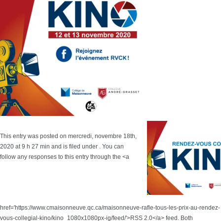
This entry was posted on mercredi, novembre 18th,
2020 at 9 h 27 min and is filed under . You can
follow any responses to this entry through the <a
href='https://www.cmaisonneuve.qc.ca/maisonneuve-rafle-tous-les-prix-au-rendez-
vous-collegial-kino/kino_1080x1080px-ig/feed/'>RSS 2.0</a> feed. Both