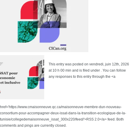
This entry was posted on vendredi, juin 12th, 2026
at 10 h 00 min and is filed under . You can follow
any responses to this entry through the <a
href='https://www.cmaisonneuve.qc.ca/maisonneuve-membre-dun-nouveau-
consortium-pour-accompagner-deux-issat-dans-la-transition-ecologique-de-la-
tunisie/collegedemaisonneuve_issat_300x220/feed/'>RSS 2.0</a> feed. Both
comments and pings are currently closed.