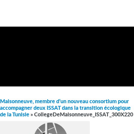
Maisonneuve, membre d’un nouveau consortium pour
accompagner deux ISSAT dans la transition écologique
de la Tunisie
» CollegeDeMaisonneuve_ISSAT_300X220