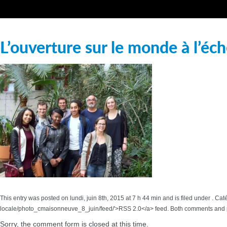
L’ouverture sur le monde à l’éch
This entry was posted on lundi, juin 8th, 2015 at 7 h 44 min and is filed under . C
locale/photo_cmaisonneuve_8_juin/feed/'>RSS 2.0</a> feed. Both comments and pi
Sorry, the comment form is closed at this time.