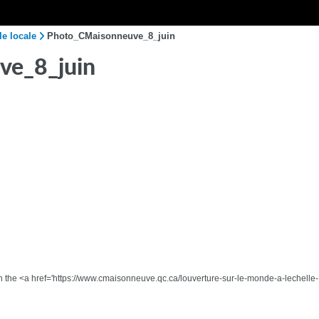
le locale
Photo_CMaisonneuve_8_juin
ve_8_juin
gh the <a href='https://www.cmaisonneuve.qc.ca/louverture-sur-le-monde-a-lechelle-