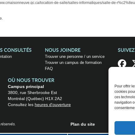
://www.cmaisonneuve.qc.ca/location-de-salle/salles-informatiques/salle-de-r%c2%8
e.
US CONSULTÉS
NOUS JOINDRE
SUIVE
entation
Trouver une personne / un service
Trouver un campus de formation
FAQ
OÙ NOUS TROUVER
Campus principal
Pour offrir 
cookies pour
3800, rue Sherbrooke Est
ces technolo
Montréal (Québec) H1X 2A2
navigation ou
Consultez les
heures d'ouverture
consentement
Plan du site
 réservés.