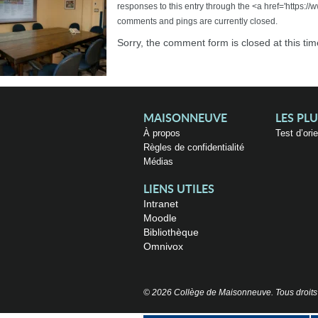
responses to this entry through the <a href='https
comments and pings are currently closed.
Sorry, the comment form is closed at this tim
MAISONNEUVE
LES PL
À propos
Test d’ori
Règles de confidentialité
Médias
LIENS UTILES
Intranet
Moodle
Bibliothèque
Omnivox
© 2026 Collège de Maisonneuve. Tous droits