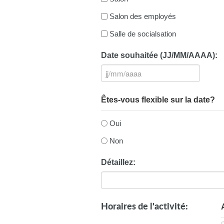
Salon des employés
Salle de socialsation
Date souhaitée (JJ/MM/AAAA):
JJ
slash
MM
Êtes-vous flexible sur la date?
slash
AAAA
Oui
Non
Détaillez:
Horaires de l'activité: