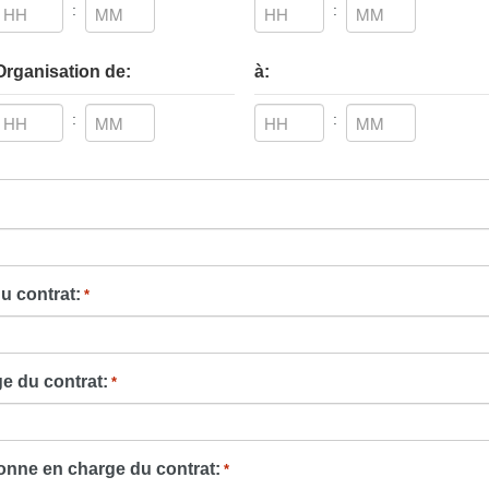
:
:
Heures
Minutes
Heures
Minutes
Organisation de:
à:
:
:
Heures
Minutes
Heures
Minutes
u contrat:
*
e du contrat:
*
onne en charge du contrat:
*