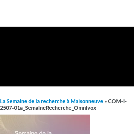
La Semaine de la recherche à Maisonneuve
» COM-I-
2507-01a_SemaineRecherche_Omnivox