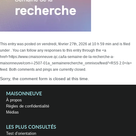
This entry was posted on vendredi, février 27th, 2026 at 10 h 59 min and is filed
under . You can follow any responses to this entry through the <a
href='https://www.cmaisonneuve.qc.ca/la-semaine-de-la-recherche-a-
maisonneuve/com-i-2507-01a_semainerecherche_omnivox/feed/'>RSS 2.0</a>
feed. Both comments and pings are currently closed.
Sorry, the comment form is closed at this time.
MAISONNEUVE
À propos
Règles de confidentialité
Médias
LES PLUS CONSULTÉS
Test d’orientation