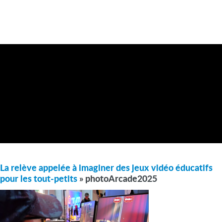
La relève appelée à imaginer des jeux vidéo éducatifs
pour les tout-petits
» photoArcade2025