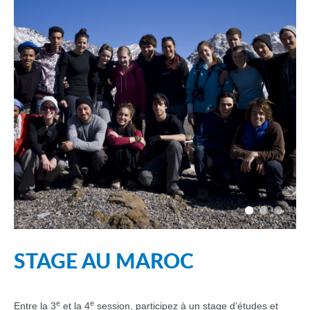
STAGE AU MAROC
e
e
Entre la 3
et la 4
session, participez à un stage d’études et