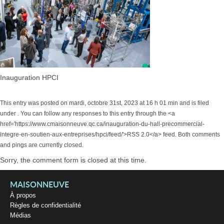
Inauguration HPCI
This entry was posted on mardi, octobre 31st, 2023 at 16 h 01 min and is filed
under . You can follow any responses to this entry through the <a
href='https://www.cmaisonneuve.qc.ca/inauguration-du-hall-precommercial-
integre-en-soutien-aux-entreprises/hpci/feed/'>RSS 2.0</a> feed. Both comments
and pings are currently closed.
Sorry, the comment form is closed at this time.
MAISONNEUVE
À propos
Règles de confidentialité
Médias