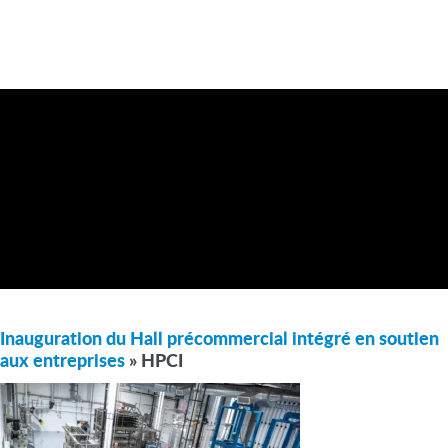
Inauguration du Hall précommercial intégré en soutien
aux entreprises
» HPCI