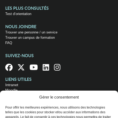
LES PLUS CONSULTÉS
Test d’orientation
NOUS JOINDRE
Trouver une personne / un service
Trouver un campus de formation
FAQ
SUIVEZ-NOUS
LIENS UTILES
Intranet
Moodle
Bibliothèque
Gérer le consentement
Omnivox
Pour offrir les meilleures expériences, nous utilisons des technologies
telles que les cookies pour stocker et/ou accéder aux informations des
OÙ NOUS TROUVER
appareils. Le fait de consentir à ces technologies nous permettra de traiter
Campus principal