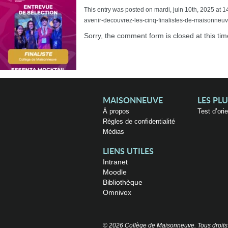
This entry was posted on mardi, juin 10th, 2025 at 1
avenir-decouvrez-les-cinq-finalistes-de-maisonneuv
Sorry, the comment form is closed at this tim
MAISONNEUVE
LES PL
À propos
Test d’ori
Règles de confidentialité
Médias
LIENS UTILES
Intranet
Moodle
Bibliothèque
Omnivox
© 2026 Collège de Maisonneuve. Tous droits