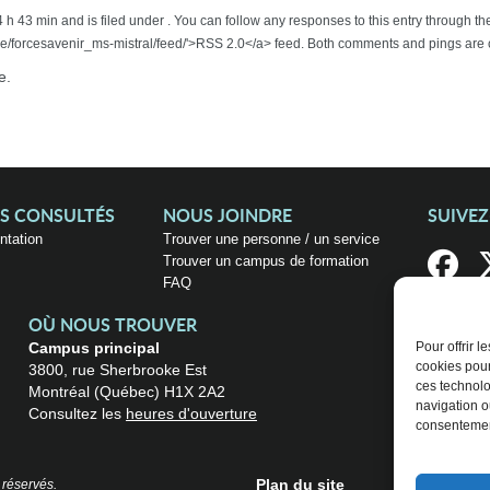
4 h 43 min and is filed under . You can follow any responses to this entry through 
e/forcesavenir_ms-mistral/feed/'>RSS 2.0</a> feed. Both comments and pings are c
e.
US CONSULTÉS
NOUS JOINDRE
SUIVE
entation
Trouver une personne / un service
Trouver un campus de formation
FAQ
OÙ NOUS TROUVER
Campus principal
Pour offrir 
cookies pour
3800, rue Sherbrooke Est
ces technolo
Montréal (Québec) H1X 2A2
navigation ou
Consultez les
heures d'ouverture
consentement
Plan du site
 réservés.