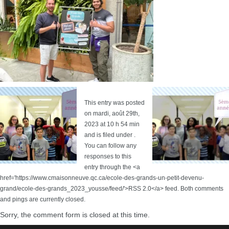
This entry was posted
on mardi, août 29th,
2023 at 10 h 54 min
and is filed under .
You can follow any
responses to this
entry through the <a
href='https://www.cmaisonneuve.qc.ca/ecole-des-grands-un-petit-devenu-
grand/ecole-des-grands_2023_yousse/feed/'>RSS 2.0</a> feed. Both comments
and pings are currently closed.
Sorry, the comment form is closed at this time.