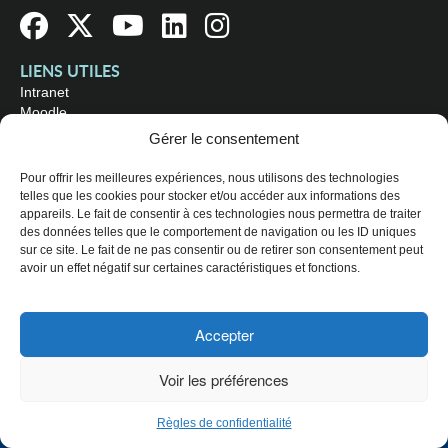
LIENS UTILES
Intranet
Moodle
Bibliothèque
Gérer le consentement
Omnivox
Pour offrir les meilleures expériences, nous utilisons des technologies
telles que les cookies pour stocker et/ou accéder aux informations des
OÙ NOUS TROUVER
appareils. Le fait de consentir à ces technologies nous permettra de traiter
Campus principal
des données telles que le comportement de navigation ou les ID uniques
3800, rue Sherbrooke Est
sur ce site. Le fait de ne pas consentir ou de retirer son consentement peut
Montréal (Québec) H1X 2A2
avoir un effet négatif sur certaines caractéristiques et fonctions.
Consultez les
heures d'ouverture
Accepter
© 2026 Collège de Maisonneuve. Tous droits réservés.
Voir les préférences
Plan du site
Règles de confidentialité
CHOISISSEZ UN PROFIL