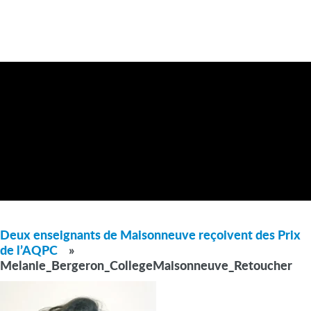
Deux enseignants de Maisonneuve reçoivent des Prix
de l’AQPC
»
Melanie_Bergeron_CollegeMaisonneuve_Retoucher