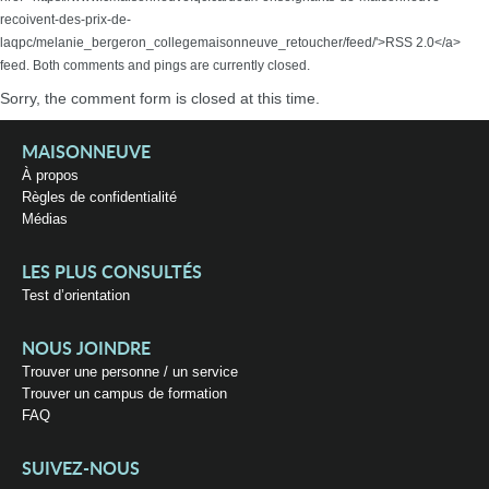
recoivent-des-prix-de-
laqpc/melanie_bergeron_collegemaisonneuve_retoucher/feed/'>RSS 2.0</a>
feed. Both comments and pings are currently closed.
Sorry, the comment form is closed at this time.
MAISONNEUVE
À propos
Règles de confidentialité
Médias
LES PLUS CONSULTÉS
Test d’orientation
NOUS JOINDRE
Trouver une personne / un service
Trouver un campus de formation
FAQ
SUIVEZ-NOUS