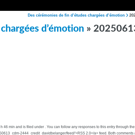
Des cérémonies de fin d’études chargées d’émotion
20
 chargées d’émotion
» 202506
5 h 46 min and is filed under . You can follow any responses to this entry through t
0613_cdm-2444_credit_davidbelanger/feed/'>RSS 2.0</a> feed. Both comments an