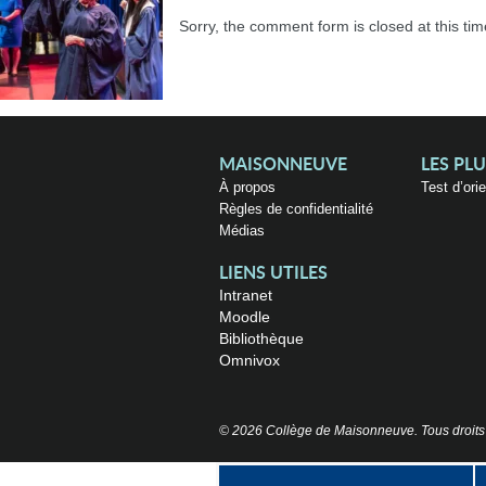
Sorry, the comment form is closed at this tim
MAISONNEUVE
LES PL
À propos
Test d’ori
Règles de confidentialité
Médias
LIENS UTILES
Intranet
Moodle
Bibliothèque
Omnivox
© 2026 Collège de Maisonneuve. Tous droits