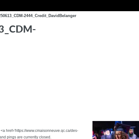
250613_CDM-2444_Credit_DavidBelanger
13_CDM-
he <a href='https://www.cmaisonneuve.qc.ca/des-
d pings are currently closed.