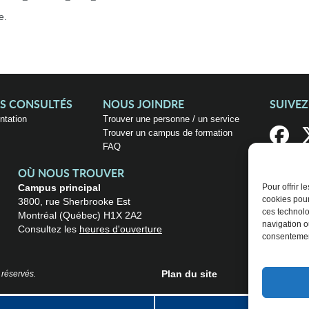
e.
US CONSULTÉS
NOUS JOINDRE
SUIVE
entation
Trouver une personne / un service
Trouver un campus de formation
FAQ
OÙ NOUS TROUVER
Campus principal
Pour offrir 
cookies pour
3800, rue Sherbrooke Est
ces technolo
Montréal (Québec) H1X 2A2
navigation ou
Consultez les
heures d'ouverture
consentement
Plan du site
 réservés.