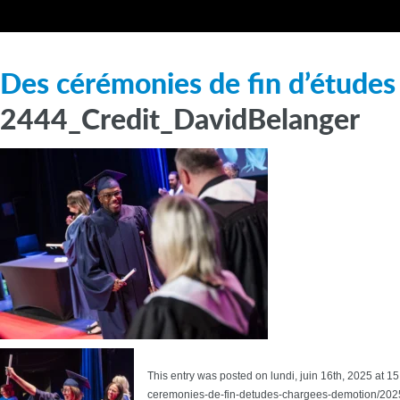
Des cérémonies de fin d’études
2444_Credit_DavidBelanger
This entry was posted on lundi, juin 16th, 2025 at 1
ceremonies-de-fin-detudes-chargees-demotion/2025