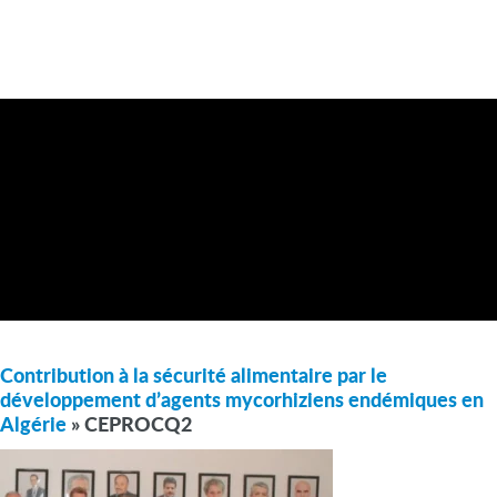
Contribution à la sécurité alimentaire par le
développement d’agents mycorhiziens endémiques en
Algérie
» CEPROCQ2