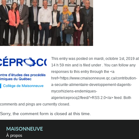
This entry was posted on mardi, octobre 1st, 2019 at
14 h 59 min and is filed under . You can follow any
responses to this entry through the <a
href='https://www.cmaisonneuve.qc.ca/contribution-
a-securite-alimentaire-developpement-dagents-
mycorhiziens-endemiques-
algerie/ceprocq2/feed/'>RSS 2.0</a> feed. Both
comments and pings are currently closed.
Sorry, the comment form is closed at this time.
MAISONNEUVE
À propos