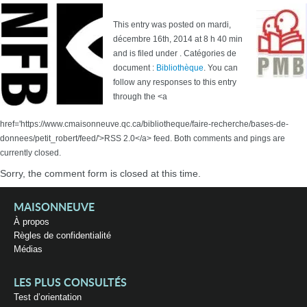
This entry was posted on mardi,
décembre 16th, 2014 at 8 h 40 min
and is filed under . Catégories de
document :
Bibliothèque
. You can
follow any responses to this entry
through the <a
href='https://www.cmaisonneuve.qc.ca/bibliotheque/faire-recherche/bases-de-
donnees/petit_robert/feed/'>RSS 2.0</a> feed. Both comments and pings are
currently closed.
Sorry, the comment form is closed at this time.
MAISONNEUVE
À propos
Règles de confidentialité
Médias
LES PLUS CONSULTÉS
Test d’orientation