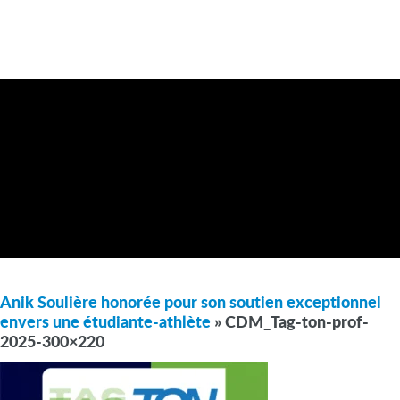
Anik Soulière honorée pour son soutien exceptionnel
envers une étudiante-athlète
» CDM_Tag-ton-prof-
2025-300×220