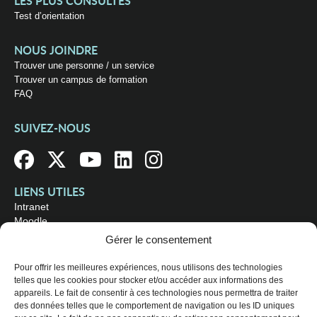
LES PLUS CONSULTÉS
Test d’orientation
NOUS JOINDRE
Trouver une personne / un service
Trouver un campus de formation
FAQ
SUIVEZ-NOUS
LIENS UTILES
Intranet
Moodle
Bibliothèque
Gérer le consentement
Omnivox
Pour offrir les meilleures expériences, nous utilisons des technologies
telles que les cookies pour stocker et/ou accéder aux informations des
OÙ NOUS TROUVER
appareils. Le fait de consentir à ces technologies nous permettra de traiter
Campus principal
des données telles que le comportement de navigation ou les ID uniques
3800, rue Sherbrooke Est