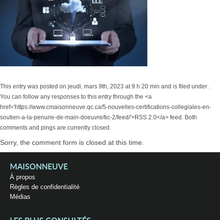
This entry was posted on jeudi, mars 9th, 2023 at 9 h 20 min and is filed under .
You can follow any responses to this entry through the <a
href='https://www.cmaisonneuve.qc.ca/5-nouvelles-certifications-collegiales-en-
soutien-a-la-penurie-de-main-doeuvre/tic-2/feed/'>RSS 2.0</a> feed. Both
comments and pings are currently closed.
Sorry, the comment form is closed at this time.
MAISONNEUVE
À propos
Règles de confidentialité
Médias