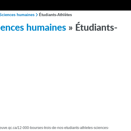
n Sciences humaines
Étudiants-Athlètes
ciences humaines
» Étudiants-
nneuve.qc.ca/12-000-bourses-trois-de-nos-etudiants-athletes-sciences-