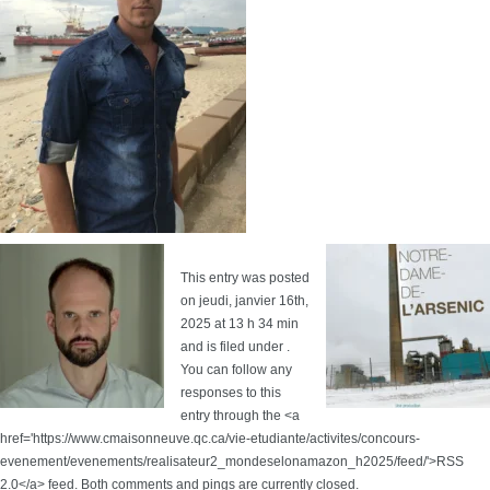
This entry was posted
on jeudi, janvier 16th,
2025 at 13 h 34 min
and is filed under .
You can follow any
responses to this
entry through the <a
href='https://www.cmaisonneuve.qc.ca/vie-etudiante/activites/concours-
evenement/evenements/realisateur2_mondeselonamazon_h2025/feed/'>RSS
2.0</a> feed. Both comments and pings are currently closed.