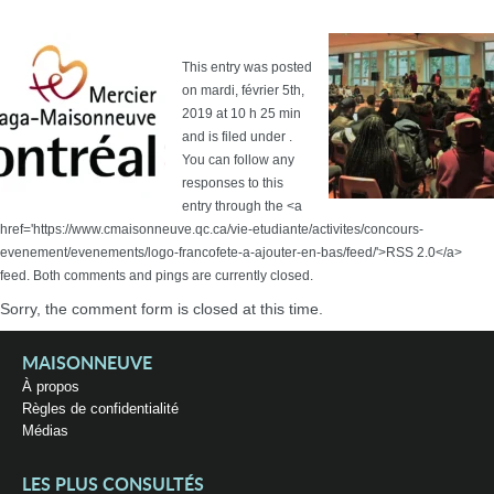
This entry was posted
on mardi, février 5th,
2019 at 10 h 25 min
and is filed under .
You can follow any
responses to this
entry through the <a
href='https://www.cmaisonneuve.qc.ca/vie-etudiante/activites/concours-
evenement/evenements/logo-francofete-a-ajouter-en-bas/feed/'>RSS 2.0</a>
feed. Both comments and pings are currently closed.
Sorry, the comment form is closed at this time.
MAISONNEUVE
À propos
Règles de confidentialité
Médias
LES PLUS CONSULTÉS