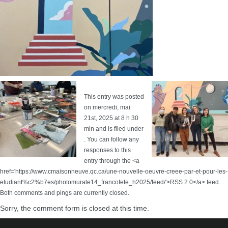
This entry was posted
on mercredi, mai
21st, 2025 at 8 h 30
min and is filed under
. You can follow any
responses to this
entry through the <a
href='https://www.cmaisonneuve.qc.ca/une-nouvelle-oeuvre-creee-par-et-pour-les-
etudiant%c2%b7es/photomurale14_francofete_h2025/feed/'>RSS 2.0</a> feed.
Both comments and pings are currently closed.
Sorry, the comment form is closed at this time.