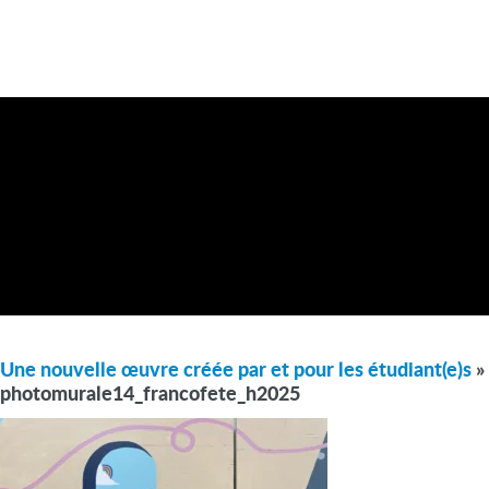
Une nouvelle œuvre créée par et pour les étudiant(e)s
»
photomurale14_francofete_h2025