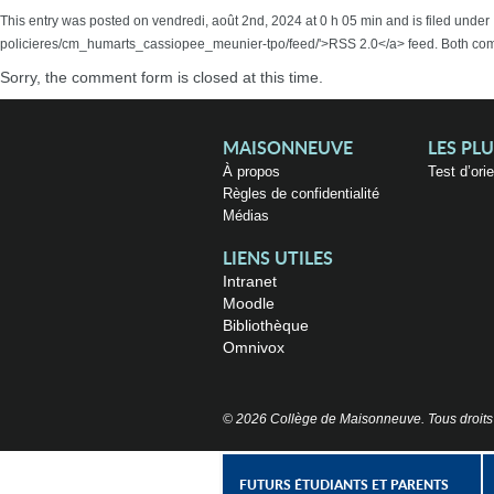
This entry was posted on vendredi, août 2nd, 2024 at 0 h 05 min and is filed unde
policieres/cm_humarts_cassiopee_meunier-tpo/feed/'>RSS 2.0</a> feed. Both comm
Sorry, the comment form is closed at this time.
MAISONNEUVE
LES PL
À propos
Test d’ori
Règles de confidentialité
Médias
LIENS UTILES
Intranet
Moodle
Bibliothèque
Omnivox
© 2026 Collège de Maisonneuve. Tous droits
FUTURS ÉTUDIANTS ET PARENTS