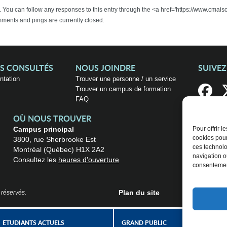
r . You can follow any responses to this entry through the <a href='https://www.cm
ents and pings are currently closed.
US CONSULTÉS
NOUS JOINDRE
SUIVE
entation
Trouver une personne / un service
Trouver un campus de formation
FAQ
OÙ NOUS TROUVER
Campus principal
Pour offrir 
cookies pour
3800, rue Sherbrooke Est
ces technolo
Montréal (Québec) H1X 2A2
navigation ou
Consultez les
heures d'ouverture
consentement
Plan du site
 réservés.
ÉTUDIANTS ACTUELS
GRAND PUBLIC