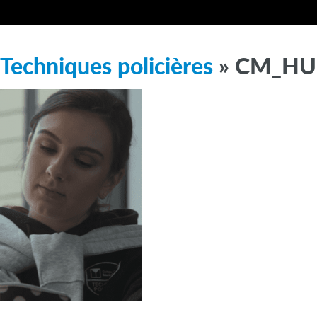
Techniques policières
» CM_HUM