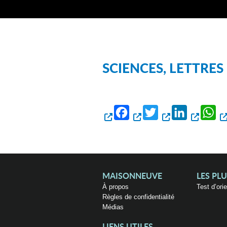
SCIENCES, LETTRES
Facebook
Twitter
LinkedIn
Wh
MAISONNEUVE
LES PL
À propos
Test d’ori
Règles de confidentialité
Médias