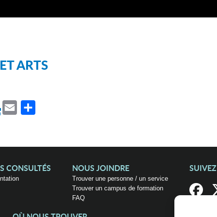
 ET ARTS
atsApp
Email
Partager
US CONSULTÉS
NOUS JOINDRE
SUIVE
entation
Trouver une personne / un service
Trouver un campus de formation
FAQ