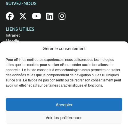
SUIVEZ-NOUS
LIENS UTILES
Intranet
Moodle
Bibliothèque
Gérer le consentement
Omnivox
Pour offrir les meilleures expériences, nous utilisons des technologies
telles que les cookies pour stocker et/ou accéder aux informations des
OÙ NOUS TROUVER
appareils. Le fait de consentir à ces technologies nous permettra de traiter
Campus principal
des données telles que le comportement de navigation ou les ID uniques
3800, rue Sherbrooke Est
sur ce site. Le fait de ne pas consentir ou de retirer son consentement peut
Montréal (Québec) H1X 2A2
avoir un effet négatif sur certaines caractéristiques et fonctions.
Consultez les
heures d'ouverture
Accepter
© 2026 Collège de Maisonneuve. Tous droits réservés.
Voir les préférences
Plan du site