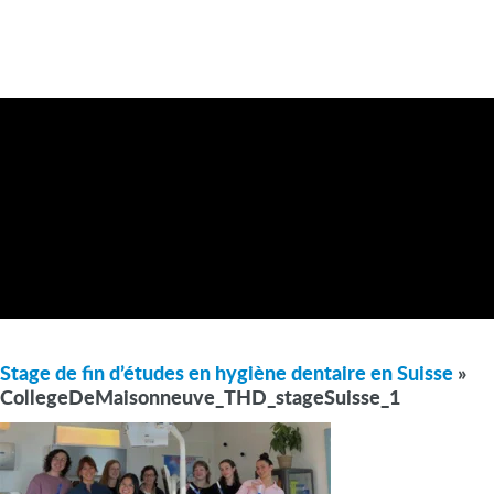
Stage de fin d’études en hygiène dentaire en Suisse
»
CollegeDeMaisonneuve_THD_stageSuisse_1