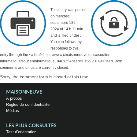
This entry was posted
on mercredi,
septembre 18th,
2024 at 14 h 11 min
and is filed under .
You can follow any
responses to this
entry through the <a href='https://www.cmaisonneuve.qc.ca/soutien-
informatique/soutieninformatique_940x254/feed/'>RSS 2.0</a> feed. Both
comments and pings are currently closed.
Sorry, the comment form is closed at this time.
MAISONNEUVE
À propos
Règles de confidentialité
Médias
LES PLUS CONSULTÉS
Test d’orientation