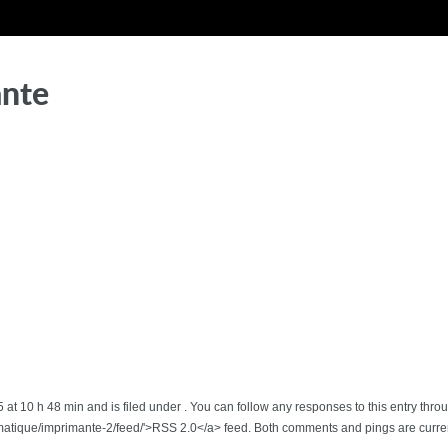
nte
 at 10 h 48 min and is filed under . You can follow any responses to this entry thro
matique/imprimante-2/feed/'>RSS 2.0</a> feed. Both comments and pings are curren