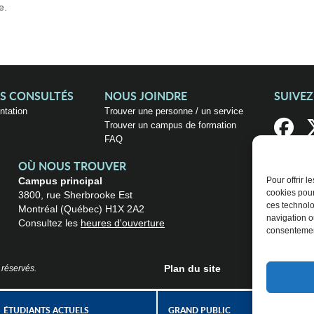
e.
US CONSULTÉS
NOUS JOINDRE
SUIVE
entation
Trouver une personne / un service
Trouver un campus de formation
FAQ
OÙ NOUS TROUVER
Campus principal
Pour offrir 
cookies pour
3800, rue Sherbrooke Est
ces technolo
Montréal (Québec) H1X 2A2
navigation ou
Consultez les
heures d'ouverture
consentement
Plan du site
 réservés.
ÉTUDIANTS ACTUELS
GRAND PUBLIC