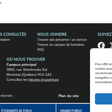
e.
US CONSULTÉS
NOUS JOINDRE
SUIVE
entation
Trouver une personne / un service
Trouver un campus de formation
FAQ
OÙ NOUS TROUVER
Campus principal
Pour offrir 
cookies pour
3800, rue Sherbrooke Est
ces technolo
Montréal (Québec) H1X 2A2
navigation ou
Consultez les
heures d'ouverture
consentement
Plan du site
 réservés.
ÉTUDIANTS ACTUELS
GRAND PUBLIC