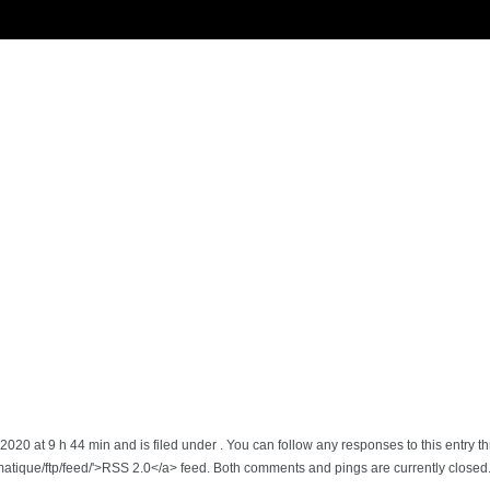
020 at 9 h 44 min and is filed under . You can follow any responses to this entry t
atique/ftp/feed/'>RSS 2.0</a> feed. Both comments and pings are currently closed