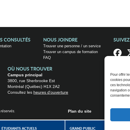
US CONSULTÉS
NOUS JOINDRE
SUIVE
entation
Trouver une personne / un service
Trouver un campus de formation
FAQ
OÙ NOUS TROUVER
Campus principal
Pour offrir 
cookies pour
3800, rue Sherbrooke Est
ces technolo
Montréal (Québec) H1X 2A2
navigation ou
Consultez les
heures d'ouverture
consentement
Plan du site
 réservés.
ÉTUDIANTS ACTUELS
GRAND PUBLIC