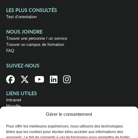
LES PLUS CONSULTÉS
Test d’orientation
NOUS JOINDRE
Trouver une personne / un service
Trouver un campus de formation
FAQ
SUIVEZ-NOUS
LIENS UTILES
Intranet
Moodle
Bibliothèque
Gérer le consentement
Omnivox
Pour offrir les meilleures expériences, nous utilisons des technologies
telles que les cookies pour stocker et/ou accéder aux informations des
OÙ NOUS TROUVER
appareils. Le fait de consentir à ces technologies nous permettra de traiter