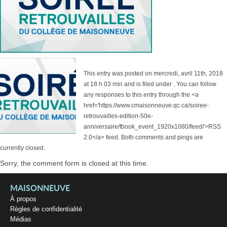
This entry was posted on mercredi, avril 11th, 2018
at 18 h 03 min and is filed under . You can follow
any responses to this entry through the <a
href='https://www.cmaisonneuve.qc.ca/soiree-
retrouvailles-edition-50e-
anniversaire/fbook_event_1920x1080/feed/'>RSS
2.0</a> feed. Both comments and pings are
currently closed.
Sorry, the comment form is closed at this time.
MAISONNEUVE
À propos
Règles de confidentialité
Médias