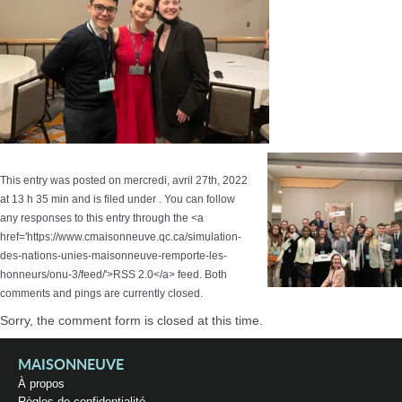
This entry was posted on mercredi, avril 27th, 2022
at 13 h 35 min and is filed under . You can follow
any responses to this entry through the <a
href='https://www.cmaisonneuve.qc.ca/simulation-
des-nations-unies-maisonneuve-remporte-les-
honneurs/onu-3/feed/'>RSS 2.0</a> feed. Both
comments and pings are currently closed.
Sorry, the comment form is closed at this time.
MAISONNEUVE
À propos
Règles de confidentialité