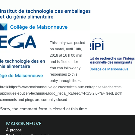
This entry was posted
on mardi, avril 10th,
2018 at 16 h 00 min
and is filed under .
You can follow any
responses to this
entry through the <a
href='https://www.cmaisonneuve.qc.ca/services-aux-entreprises/recherche-
appliquee-soutien-technique/logo_itega_r-2/feed/'>RSS 2.0</a> feed. Both
comments and pings are currently closed.
Sorry, the comment form is closed at this time.
MAISONNEUVE
À propos