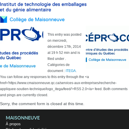
This entry was posted
on mercredi,
décembre 17th, 2014
at 19 h 52 min and is
filed under .
Catégories de
document :
ITEGA
.
You can follow any responses to this entry through the <a
href='https://www.cmaisonneuve.qc.ca/services-aux-entreprises/recherche-
appliquee-soutien-technique/logo_itega/feed/'>RSS 2.0</a> feed. Both comments
and pings are currently closed.
Sorry, the comment form is closed at this time.
MAISONNEUVE
À propos