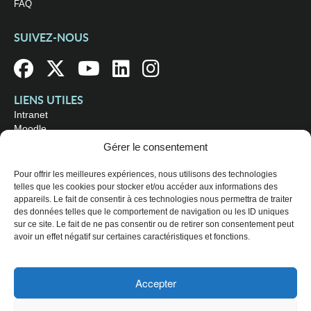
FAQ
SUIVEZ-NOUS
LIENS UTILES
Intranet
Moodle
Bibliothèque
Gérer le consentement
Omnivox
Pour offrir les meilleures expériences, nous utilisons des technologies
telles que les cookies pour stocker et/ou accéder aux informations des
OÙ NOUS TROUVER
appareils. Le fait de consentir à ces technologies nous permettra de traiter
Campus principal
des données telles que le comportement de navigation ou les ID uniques
3800, rue Sherbrooke Est
sur ce site. Le fait de ne pas consentir ou de retirer son consentement peut
Montréal (Québec) H1X 2A2
avoir un effet négatif sur certaines caractéristiques et fonctions.
Consultez les
heures d'ouverture
Accepter
© 2026 Collège de Maisonneuve. Tous droits réservés.