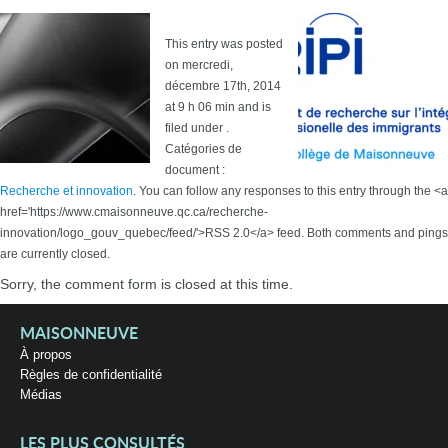
This entry was posted
on mercredi,
décembre 17th, 2014
at 9 h 06 min and is
filed under .
Catégories de
document :
Recherche et innovation
. You can follow any responses to this entry through the <a
href='https://www.cmaisonneuve.qc.ca/recherche-
innovation/logo_gouv_quebec/feed/'>RSS 2.0</a> feed. Both comments and pings
are currently closed.
Sorry, the comment form is closed at this time.
MAISONNEUVE
À propos
Règles de confidentialité
Médias
LES PLUS CONSULTÉS