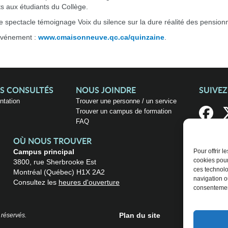
ts aux étudiants du Collège.
 le spectacle témoignage Voix du silence sur la dure réalité des pensionn
événement :
www.cmaisonneuve.qc.ca/quinzaine
.
US CONSULTÉS
NOUS JOINDRE
SUIVE
entation
Trouver une personne / un service
Trouver un campus de formation
FAQ
OÙ NOUS TROUVER
Campus principal
Pour offrir 
cookies pour
3800, rue Sherbrooke Est
ces technolo
Montréal (Québec) H1X 2A2
navigation ou
Consultez les
heures d'ouverture
consentement
Plan du site
 réservés.