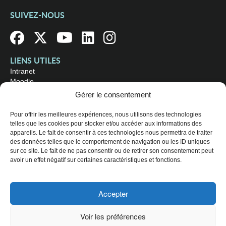
SUIVEZ-NOUS
LIENS UTILES
Intranet
Moodle
Bibliothèque
Gérer le consentement
Omnivox
Pour offrir les meilleures expériences, nous utilisons des technologies
telles que les cookies pour stocker et/ou accéder aux informations des
OÙ NOUS TROUVER
appareils. Le fait de consentir à ces technologies nous permettra de traiter
Campus principal
des données telles que le comportement de navigation ou les ID uniques
3800, rue Sherbrooke Est
sur ce site. Le fait de ne pas consentir ou de retirer son consentement peut
Montréal (Québec) H1X 2A2
avoir un effet négatif sur certaines caractéristiques et fonctions.
Consultez les
heures d'ouverture
Accepter
© 2026 Collège de Maisonneuve. Tous droits réservés.
Voir les préférences
Plan du site