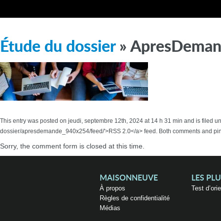
Étude du dossier
» ApresDema
This entry was posted on jeudi, septembre 12th, 2024 at 14 h 31 min and is filed
dossier/apresdemande_940x254/feed/'>RSS 2.0</a> feed. Both comments and pings
Sorry, the comment form is closed at this time.
MAISONNEUVE
LES PL
À propos
Test d’ori
Règles de confidentialité
Médias