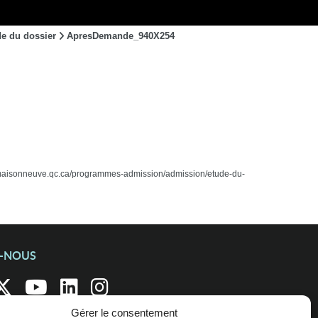
e du dossier
ApresDemande_940X254
www.cmaisonneuve.qc.ca/programmes-admission/admission/etude-du-
Z-NOUS
Gérer le consentement