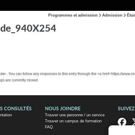
Programmes et admission
Admission
Étud
nde_940X254
 under . You can follow any responses to this entry through the <a href='https://
 are currently closed.
US CONSULTÉS
NOUS JOINDRE
SUIVE
entation
Trouver une personne / un service
Trouver un campus de formation
FAQ