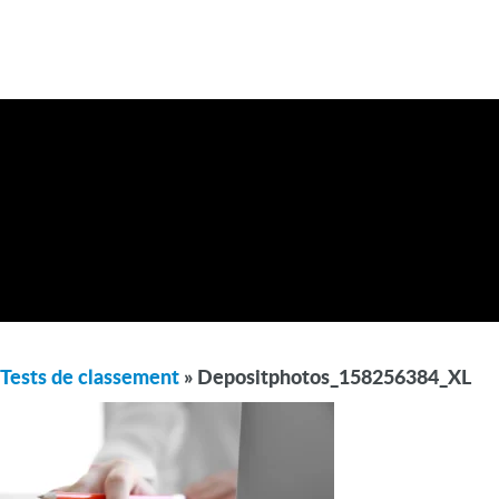
Tests de classement
» Depositphotos_158256384_XL