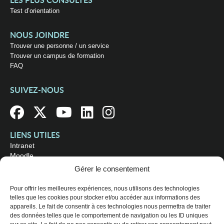
LES PLUS CONSULTÉS
Test d’orientation
NOUS JOINDRE
Trouver une personne / un service
Trouver un campus de formation
FAQ
SUIVEZ-NOUS
LIENS UTILES
Intranet
Moodle
Bibliothèque
Gérer le consentement
Omnivox
Pour offrir les meilleures expériences, nous utilisons des technologies
telles que les cookies pour stocker et/ou accéder aux informations des
OÙ NOUS TROUVER
appareils. Le fait de consentir à ces technologies nous permettra de traiter
Campus principal
des données telles que le comportement de navigation ou les ID uniques
3800, rue Sherbrooke Est