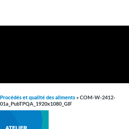
Procédés et qualité des aliments
» COM-W-2412-
01a_PubTPQA_1920x1080_GIF