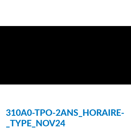
310A0-TPO-2ANS_HORAIRE-
_TYPE_NOV24